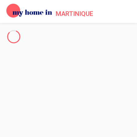
MARTINIQUE
Toute la Martinique
-
Votre recherche
RECHERCHER
Vos filtres
Appliquer
Arrivée