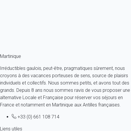
France - Caraibes - Martinique - Sainte-Luce
3 personnes - 1 chambre - 1 salle de bain
À partir de
80€
/nuit
Ref : 62062
Fermer
Martinique
Irréductibles gaulois, peut-être, pragmatiques sûrement, nous
croyons à des vacances porteuses de sens, source de plaisirs
individuels et collectifs. Nous sommes petits, et avons tout des
grands. Depuis 8 ans nous sommes ravis de vous proposer une
alternative Locale et Française pour réserver vos séjours en
France et notamment en Martinique aux Antilles françaises.
+33 (0) 661 108 714
Liens utiles