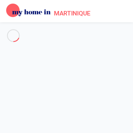
MARTINIQUE
Voir toutes les photos
Aperçu
Description
Carte
Tarifs et disponibilités
Accueil
Appartement 1 chambre Sainte-luce
Appartement 1 chambre
Sainte-luce